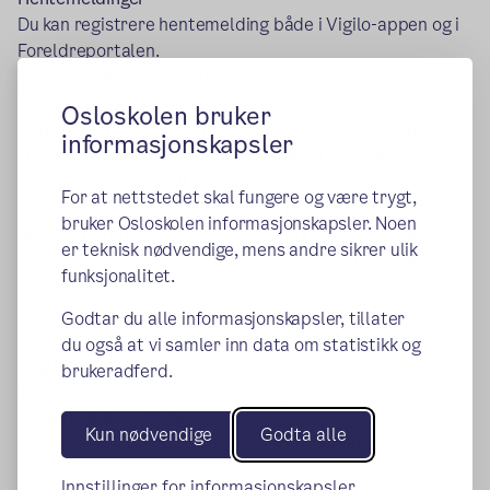
Du kan registrere hentemelding både i Vigilo-appen og i
Foreldreportalen.
Følg rutinene våre for
Vigilo
.
Beskjeder
Osloskolen bruker
Hentemeldinger, meldinger og fravær må legges inn innen
informasjonskapsler
kl. 12.00 samme dag i Vigilo. Meldinger etter kl. 12.00
må sendes på SMS til basetelefonen.
For at nettstedet skal fungere og være trygt,
Det skal gis beskjed til baseleder
Hannah
dersom det er
bruker Osloskolen informasjonskapsler. Noen
endring i rutiner som f.eks. ved henting av andre enn
er teknisk nødvendige, mens andre sikrer ulik
foresatte. Barn uten skriftlige beskjeder vil ikke bli sendt
funksjonalitet.
avgårde.
E-post
Godtar du alle informasjonskapsler, tillater
Brukes fortsatt for kommunikasjon som ikke gjelder
du også at vi samler inn data om statistikk og
daglige henteavtaler.
brukeradferd.
Ikke send sensitiv informasjon i Vigilo-meldinger.
Smartklokker / Mobil
Kun nødvendige
Godta alle
Smartklokker og mobiltelefoner skal til enhver tid være i
skolemodus og ligge i sekken – både i skoletiden og på
Innstillinger for informasjonskapsler