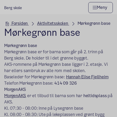
Meny
Berg skole
Hovedseksjon
Forsiden
Aktivitetsskolen
Mørkegrønn base
Mørkegrønn base
Mørkegrønn base
Mørkegrønn base er for barna som går på 2. trinn på
Berg skole. De holder til i det grønne bygget.
AKS-rommene på Mørkegrønn base ligger i 2. etasje. Vi
har ellers sambruk av alle rom med skolen.
Baseleder for Mørkegrønn base:
Hannah Elise Fjellheim
Telefon Mørkegrønn base:
414 09 326
MorgenAKS
MorgenAKS
er et tilbud til barna som har
heltidsplass
på
AKS.
Kl. 07:30 - 08:00: Inne på Lysegrønn base
Kl. 08:00 - 08:30: Ute på lekeplassen ved grønt bygg