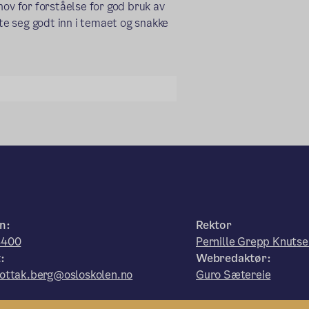
hov for forståelse for god bruk av
te seg godt inn i temaet og snakke
n:
Rektor
8400
Pernille Grepp Knutse
:
Webredaktør:
ottak.berg@osloskolen.no
Guro Sætereie