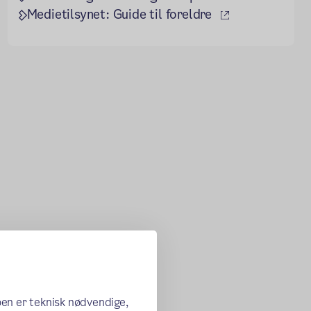
(ekstern lenke
Medietilsynet: Guide til foreldre
oen er teknisk nødvendige,