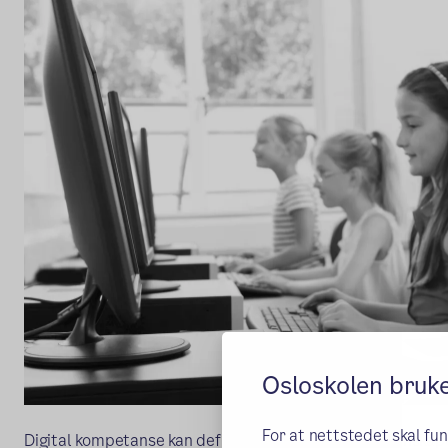
Osloskolen bruk
For at nettstedet skal fu
Digital kompetanse kan defineres som et sett av kunnskape