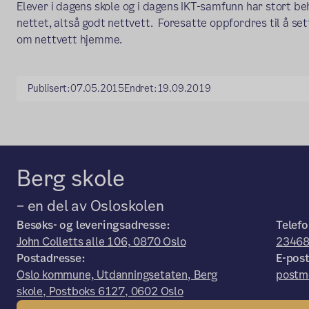
Elever i dagens skole og i dagens IKT-samfunn har stort be
nettet, altså godt nettvett. Foresatte oppfordres til å set
om nettvett hjemme.
Publisert:
07.05.2015
Endret:
19.09.2019
Berg skole
– en del av Osloskolen
Besøks- og leveringsadresse:
Telefo
John Colletts alle 106, 0870 Oslo
2346
Postadresse:
E-post
Oslo kommune, Utdanningsetaten, Berg
postm
skole, Postboks 6127, 0602 Oslo