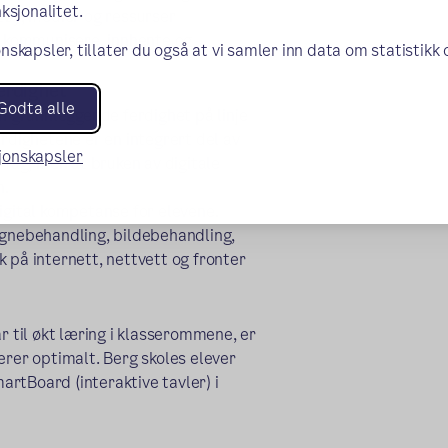
ksjonalitet.
ktøy, medier og ressurser
r, kommunisere, innhente og
nskapsler, tillater du også at vi samler inn data om statistikk
erdighet
Godta alle
en grunnleggende ferdighet på linje
erdighetene er en integrert del av
sjonskapsler
 fag, men at bruken av digitale
n.
igital kompetanse for elevene.
egnebehandling, bildebehandling,
 på internett, nettvett og fronter
r til økt læring i klasserommene, er
erer optimalt. Berg skoles elever
martBoard (interaktive tavler) i