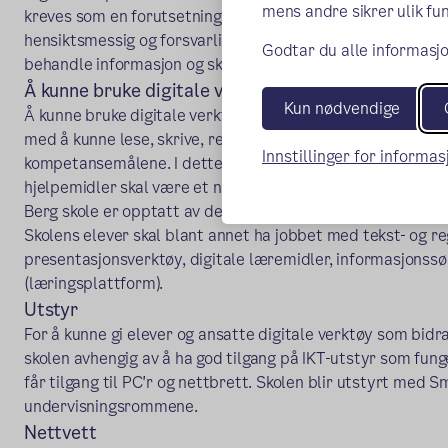
mens andre sikrer ulik fun
kreves som en forutsetning for å kunne bruke digitale ver
hensiktsmessig og forsvarlig for å løse praktiske oppgave
Godtar du alle informasjo
behandle informasjon og skape digitale produkter.
Å kunne bruke digitale verktøy, en grunnleggende f
Kun nødvendige
Å kunne bruke digitale verktøy er i følge Kunnskapsløftet 
med å kunne lese, skrive, regne og uttrykke seg muntlig. F
Innstillinger for informa
kompetansemålene. I dette ligger det at IKT ikke er et eget
hjelpemidler skal være et naturlig verktøy i alle fag i skole
Berg skole er opptatt av de mulighetene som ligger i god d
Skolens elever skal blant annet ha jobbet med tekst- og r
presentasjonsverktøy, digitale læremidler, informasjonssøk
(læringsplattform).
Utstyr
For å kunne gi elever og ansatte digitale verktøy som bidra
skolen avhengig av å ha god tilgang på IKT-utstyr som fung
får tilgang til PC'r og nettbrett. Skolen blir utstyrt med S
undervisningsrommene.
Nettvett