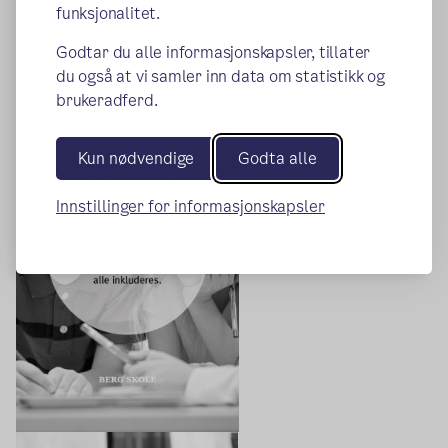
Felles forståelse og håndtering av løfter, standarder og
funksjonalitet.
pedagogisk praksis, er vesentlig for å kunne etablere et
Godtar du alle informasjonskapsler, tillater
læringsmiljø preget av forutsigbarhet, trygghet og
du også at vi samler inn data om statistikk og
kvalitet. Elever, ansatte og foresatte er stolte av å være
brukeradferd.
en del av Berg skole.
Kun nødvendige
Godta alle
Innstillinger for informasjonskapsler