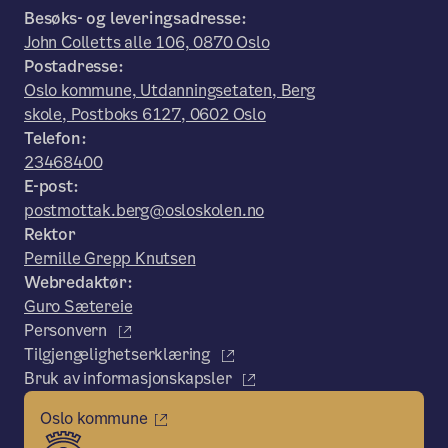
Besøks- og leveringsadresse:
John Colletts alle 106, 0870 Oslo
Postadresse:
Oslo kommune, Utdanningsetaten, Berg
skole, Postboks 6127, 0602 Oslo
Telefon:
23468400
E-post:
postmottak.berg@osloskolen.no
Rektor
Pernille Grepp Knutsen
Webredaktør:
Guro Sætereie
Personvern
Tilgjengelighetserklæring
Bruk av informasjonskapsler
Oslo kommune