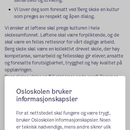
samarbeid og utvikling.
Vi lover deg som foresatt ved Berg skole en kultur
som preges av respekt og åpen dialog.
Vi ønsker at løftene skal prege kulturen i hele
skolesamfunnet. Løftene skal være forpliktende, og de
skal være en felles rettesnor for vårt daglige arbeid.
Berg skole skal være en kollektivt drevet skole, der høy
kompetanse, samarbeid og fellesskap gir elever, ansatte
og foresatte forutsigbarhet, trygghet og høy kvalitet på
opplæringen.
Berg skoles visjon er "Vi skal lære enda mer". Sammen
skal elevene motiveres til nysgjerrighet, engasjement og
Osloskolen bruker
læringsglede. Læringen omhandler det sosiale, kulturelle
informasjonskapsler
og det faglige. Berg skole har høye ambisjoner for hver
enkelt elev, og vil aktivt legge til rette for at elevene
tilegner seg ferdigheter til å mestre fremtidens
For at nettstedet skal fungere og være trygt,
utfordringer. Vårt fokus er høyt læringstrykk, faglige
bruker Osloskolen informasjonskapsler. Noen
utfordringer og tilpasset opplæring.
er teknisk nødvendige, mens andre sikrer ulik