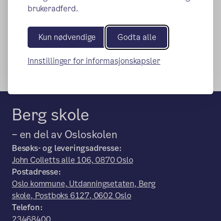
brukeradferd.
Publisert:
19.08.2021
Endret:
21.08.2025
Kun nødvendige
Godta alle
Innstillinger for informasjonskapsler
Berg skole
– en del av Osloskolen
Besøks- og leveringsadresse:
John Colletts alle 106, 0870 Oslo
Postadresse:
Oslo kommune, Utdanningsetaten, Berg
skole, Postboks 6127, 0602 Oslo
Telefon:
23468400