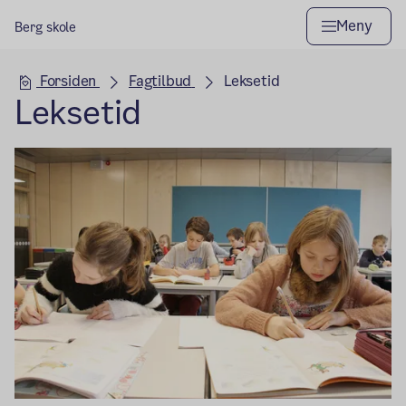
Meny
Berg skole
Hovedseksjon
Forsiden
Fagtilbud
Leksetid
Leksetid