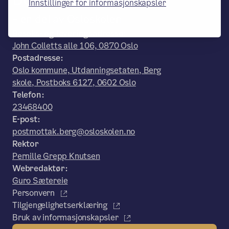
Innstillinger for informasjonskapsler
– en del av Osloskolen
Besøks- og leveringsadresse:
John Colletts alle 106, 0870 Oslo
Postadresse:
Oslo kommune, Utdanningsetaten, Berg
skole, Postboks 6127, 0602 Oslo
Telefon:
23468400
E-post:
postmottak.berg@osloskolen.no
Rektor
Pernille Grepp Knutsen
Webredaktør:
Guro Sætereie
Personvern
Tilgjengelighetserklæring
Bruk av informasjonskapsler