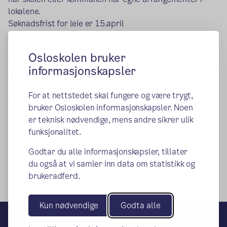
lokalene.
Søknadsfrist for leie er 15.april
Du kan lese mer om priser og søknadsprosessen på
(ekstern lenke)
kommunens hjemmesider.
Osloskolen bruker
Har du spørsmål om utlån og utleie av
informasjonskapsler
skolen?
Kontakt oss hvis du lurer på hvilke rom vi har tilgjengelig.
For at nettstedet skal fungere og være trygt,
Du finner vår kontaktinformasjon her.
bruker Osloskolen informasjonskapsler. Noen
er teknisk nødvendige, mens andre sikrer ulik
funksjonalitet.
Publisert:
12.01.2024
Endret:
23.03.2024
Godtar du alle informasjonskapsler, tillater
du også at vi samler inn data om statistikk og
brukeradferd.
Kun nødvendige
Godta alle
Berg skole