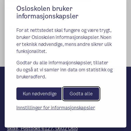
I portalen er det en egen fane som heter
Osloskolen bruker
internettsperre.
informasjonskapsler
Publisert:
24.02.2026
For at nettstedet skal fungere og være trygt,
bruker Osloskolen informasjonskapsler. Noen
er teknisk nødvendige, mens andre sikrer ulik
funksjonalitet.
Godtar du alle informasjonskapsler, tillater
du også at vi samler inn data om statistikk og
brukeradferd.
Berg skole
– en del av Osloskolen
Kun nødvendige
Godta alle
Besøks- og leveringsadresse:
John Colletts alle 106, 0870 Oslo
Innstillinger for informasjonskapsler
Postadresse:
Oslo kommune, Utdanningsetaten, Berg
skole, Postboks 6127, 0602 Oslo